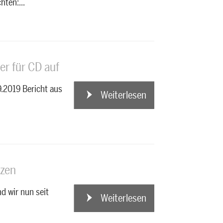
hten:...
r für CD auf
9.2019 Bericht aus
Weiterlesen
Weiterlesen
tzen
d wir nun seit
Weiterlesen
Weiterlesen