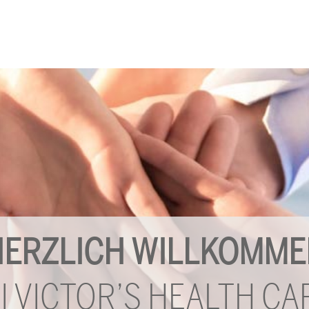
HERZLICH WILLKOMME
I VICTOR’S HEALTH CA