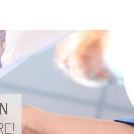
N
RE!