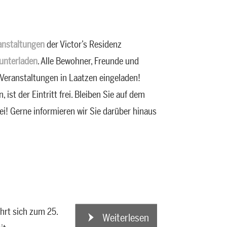
anstaltungen
der Victor’s Residenz
nterladen
. Alle Bewohner, Freunde und
 Veranstaltungen in Laatzen eingeladen!
st der Eintritt frei. Bleiben Sie auf dem
i! Gerne informieren wir Sie darüber hinaus
hrt sich zum 25.
Weiterlesen
Weiterlesen