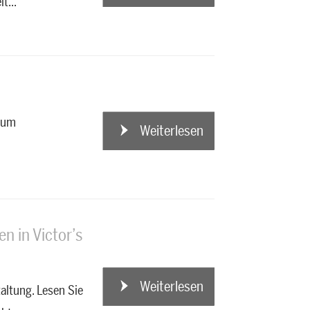
t...
zum
Weiterlesen
Weiterlesen
n in Victor’s
Weiterlesen
Weiterlesen
altung. Lesen Sie